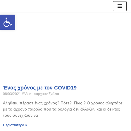
Ανοίξτε τη γραμμή εργαλείων
Μεταπηδήστε
στο
περιεχόμενο
Ένας χρόνος με τον COVID19
08/03/2021
Δεν υπάρχουν Σχόλια
Αλήθεια, πέρασε ένας χρόνος? Πότε? Πως ? Ο χρόνος φλερτάρει
με το άχρονο παρόλο που τα ρολόγια δεν άλλαξαν και οι δείκτες
τους συνεχίζουν να
Περισσοτερα »