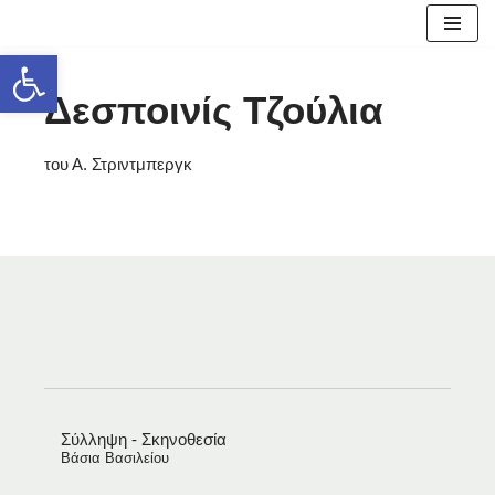
Ανοίξτε τη γραμμή εργαλείων
Μεταπηδήστε
στο
Δεσποινίς Τζούλια
περιεχόμενο
του Α. Στριντμπεργκ
Σύλληψη - Σκηνοθεσία
Βάσια Βασιλείου