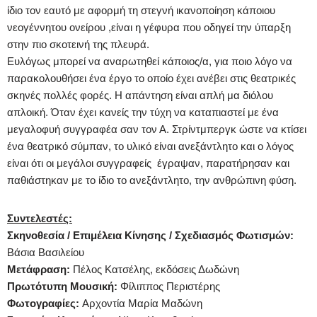
ίδιο τον εαυτό με αφορμή τη στεγνή ικανοποίηση κάποιου
νεογέννητου ονείρου ,είναι η γέφυρα που οδηγεί την ύπαρξη
στην πιο σκοτεινή της πλευρά.
Ευλόγως μπορεί να αναρωτηθεί κάποιος/α, για ποιο λόγο να
παρακολουθήσει ένα έργο το οποίο έχει ανέβει στις θεατρικές
σκηνές πολλές φορές. Η απάντηση είναι απλή μα διόλου
απλοική. Όταν έχει κανείς την τύχη να καταπιαστεί με ένα
μεγαλοφυή συγγραφέα σαν τον Α. Στρίντμπεργκ ώστε να κτίσει
ένα θεατρικό σύμπαν, το υλικό είναι ανεξάντλητο και ο λόγος
είναι ότι οι μεγάλοι συγγραφείς έγραψαν, παρατήρησαν και
παθιάστηκαν με το ίδιο το ανεξάντλητο, την ανθρώπινη φύση.
Συντελεστές:
Σκηνοθεσία / Eπιμέλεια Κίνησης / Σχεδιασμός Φωτισμών:
Βάσια Βασιλείου
Μετάφραση:
Πέλος Κατσέλης, εκδόσεις Δωδώνη
Πρωτότυπη Μουσική:
Φίλιππος Περιστέρης
Φωτογραφίες:
Αρχοντία Μαρία Μαδώνη