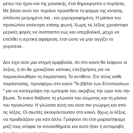
μέσω του ήχου και της μουσικής, έτσι δημιουργείτο ο πυρήνας.
Με βάσει αυτό τον πυρήνα προσέθετα τη φόρμα της κίνησης,
απόλυτα μετρημένη πια , και χορογραφημένη. Η μάσκα του
προσώπου απέκτησε επίσης φωνή. Χωρίς τις λέξεις χρειάστηκε
μερικές φορές να συσπαστεί εώς και υπερβολικά, μέχρι να
επέλθει η σχετική αφαίρεση, έτσι ώστε να μην αγγίζει το
γκροτέσκ.
Δεν είχα ούτε μια στιγμή αμφιβολία, ότι στο κοινό θα λείψουν οι
λέξεις, ή ότι θα χρειαζόταν κάποιες επεξηγήσεις για να
παρακολουθήσει τη παράσταση. Το αντίθετο. Στο τέλος κάθε
παράστασης, προσφέρω στο κοινό “Το βιβλίο των Εντυπώσεων
“ για να καταγράψει την εμπειρία του, ακριβώς την ώρα που την
βίωσε. Το κοινό διάβασε τη γλώσσα του σώματος και τη μάσκα
του προσώπου. Η γλώσσα αυτή του είναι πιο γνώριμη και από
τις λέξεις. Οι σιωπές ακουγόντουσαν στο κοινό, δίχως οι λέξεις
να προιδεάζουν για κάτι άλλο. Γράφουν ότι έτσι μοιραστήκαμε
μαζί τους ατόφια τα συναισθήματα και αυτό ήταν η ανταμοιβή