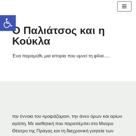
Ανοίξτε τη γραμμή εργαλείων
Μεταπηδήστε
στο
Ο Παλιάτσος και η
περιεχόμενο
Κούκλα
Ένα παραμύθι, μια ιστορία που υμνεί τη φίλια….
την έννοια του «μοιράζομαι», την άνευ όρων και ορίων
αγάπη. Με αισθητική που παραπέμπει στο Μαύρο
Θέατρο της Πράγας και τη διαχρονική γοητεία των